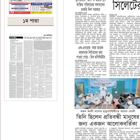
১ম পাতা
২য় পাতা