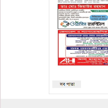
৩য় পাতা
শেষ পাতা